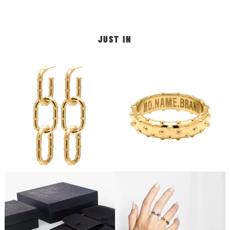
JUST IN