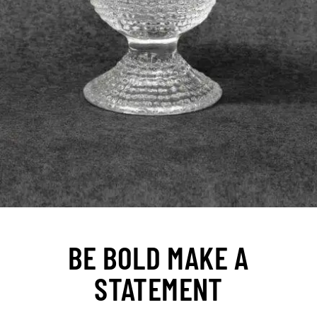
BE BOLD MAKE A
STATEMENT