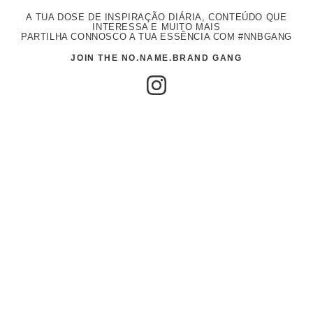
A TUA DOSE DE INSPIRAÇÃO DIÁRIA, CONTEÚDO QUE
INTERESSA E MUITO MAIS
PARTILHA CONNOSCO A TUA ESSÊNCIA COM
#NNBGANG
JOIN THE NO.NAME.BRAND GANG