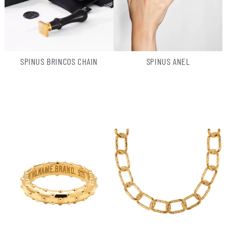
SPINUS BRINCOS CHAIN
SPINUS ANEL