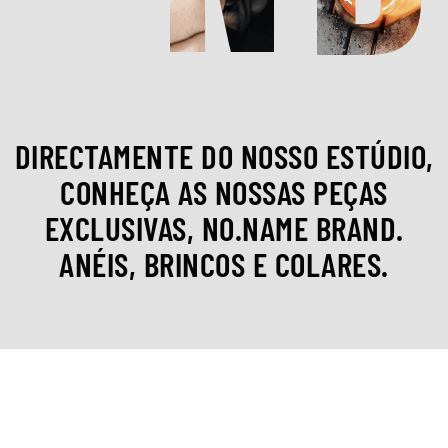
DIRECTAMENTE DO NOSSO ESTÚDIO,
CONHEÇA AS NOSSAS PEÇAS
EXCLUSIVAS, NO.NAME BRAND.
ANÉIS, BRINCOS E COLARES.