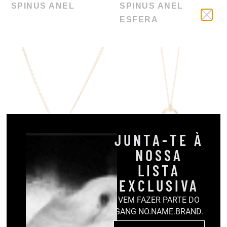
SPINUS ANEL
SPINUS ANEL
ESFERA
JUNTA-TE À
NOSSA
SPINUS LOCK
SPINUS COLAR
LISTA
EXCLUSIVA
VEM FAZER PARTE DO
GANG NO.NAME.BRAND.