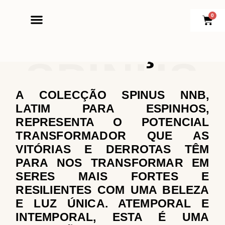
COLECÇ
0
COLECÇÃO
SOBRE NÓS
SPINUS
SPINUS
A COLECÇÃO SPINUS NNB,
LATIM PARA ESPINHOS,
REPRESENTA O POTENCIAL
TRANSFORMADOR QUE AS
VITÓRIAS E DERROTAS TÊM
PARA NOS TRANSFORMAR EM
SERES MAIS FORTES E
RESILIENTES COM UMA BELEZA
E LUZ ÚNICA. ATEMPORAL E
INTEMPORAL, ESTA É UMA