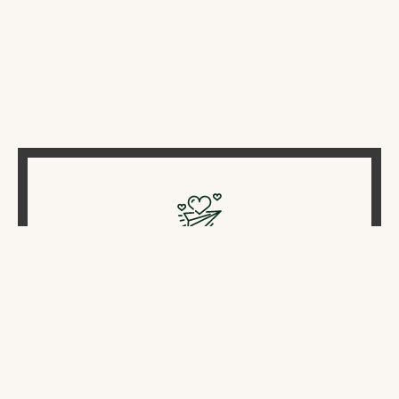
JUNTA-TE À
NOSSA LISTA
RECEBE ACESSO EM PRIMEIRA MÃO A
NOVIDADES EXCLUSIVAS,
PROMOÇÕESE MUITO MAIS...