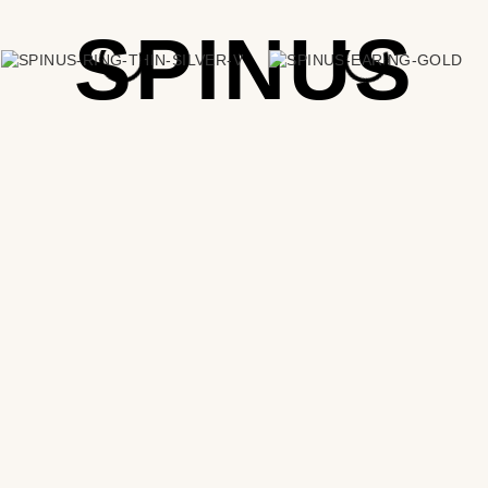
SPINUS