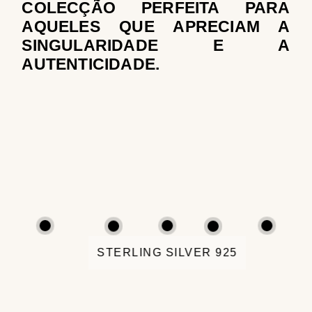
COLECÇÃO PERFEITA PARA
AQUELES QUE APRECIAM A
SINGULARIDADE E A
AUTENTICIDADE.
24K GOLD BATH
WHITE RHODIUM BATH
CERFIFIED BY
INCM
EXCLUSIVE DESIGN
STERLING SILVER 925